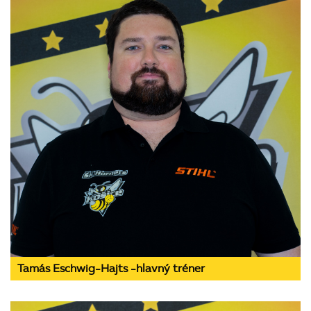
Tamás Eschwig-Hajts -hlavný tréner