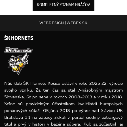
KOMPLETNÝ ZOZNAM HRÁČOV
WEBDESIGN
|
WEBEX.SK
ŠK HORNETS
Náš klub ŠK Hornets Košice oslávil v roku 2025 22. výročie
svojho vzniku. Za ten čas sa stal 7-násobným majstrom
Slovenska, 6x po sebe v rokoch 2008-2013 a v roku 2018.
Sršne sú pravidelným účastníkom kvalifikácií Európskych
pohárových súťaží. 05.júna 2018 po výhre nad Sláviou UK
Bratislava 3:1 na zápasy získali v poradí siedmy extraligový
titul a prvý v histórii v bazéne súpera. Klub sa zúčastnil aj