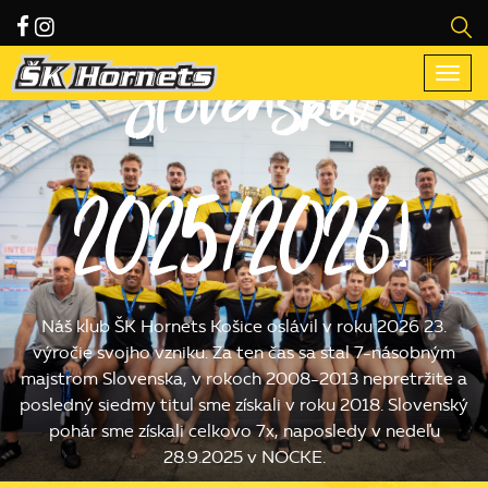
Slovenska
Togg
navi
2025/2026!
Náš klub ŠK Hornets Košice oslávil v roku 2026 23.
výročie svojho vzniku. Za ten čas sa stal 7-násobným
majstrom Slovenska, v rokoch 2008-2013 nepretržite a
posledný siedmy titul sme získali v roku 2018. Slovenský
pohár sme získali celkovo 7x, naposledy v nedeľu
28.9.2025 v NOCKE.