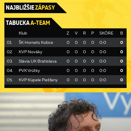
NAJBLIŽŠIE
ZÁPASY
TABUĽKA
A-TEAM
Klub
Z
V
R
P
SKÓRE
B
01.
ŠK Hornets Košice
0
0
0
0
0:0
0
02.
KVP Nováky
0
0
0
0
0:0
0
03.
Slávia UK Bratislava
0
0
0
0
0:0
0
04.
PVK Vrútky
0
0
0
0
0:0
0
05.
KVP Kúpele Piešťany
0
0
0
0
0:0
0