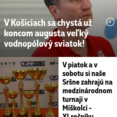
V Košiciach sa chystá už
koncom augusta veľký
vodnopólový sviatok!
V piatok a v
sobotu si naše
Sršne zahrajú na
medzinárodnom
turnaji v
Miškolci -
XI.ročníku