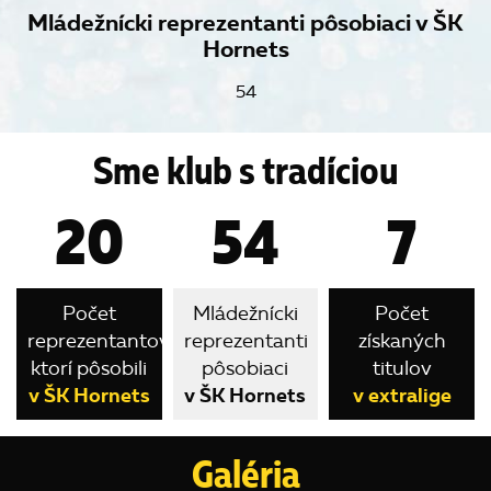
Mládežnícki reprezentanti pôsobiaci v ŠK
Hornets
54
Sme klub s tradíciou
20
54
7
Počet
Mládežnícki
Počet
reprezentantov,
reprezentanti
získaných
ktorí pôsobili
pôsobiaci
titulov
v ŠK Hornets
v ŠK Hornets
v extralige
Galéria