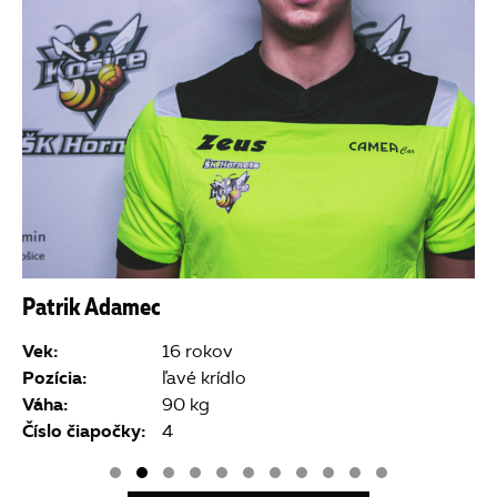
Patrik Adamec
P
Vek:
V
16 rokov
Pozícia:
P
ľavé krídlo
Váha:
V
90 kg
Číslo čiapočky:
Č
4