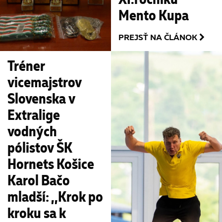
Mento Kupa
PREJSŤ NA ČLÁNOK
Tréner
vicemajstrov
Slovenska v
Extralige
vodných
pólistov ŠK
Hornets Košice
Karol Bačo
mladší: ,,Krok po
kroku sa k