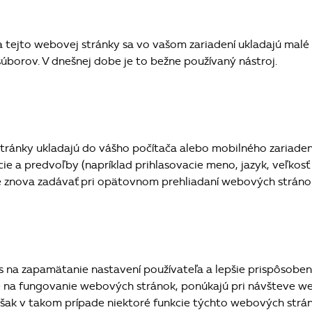
tejto webovej stránky sa vo vašom zariadení ukladajú malé
úborov. V dnešnej dobe je to bežne používaný nástroj.
tránky ukladajú do vášho počítača alebo mobilného zariaden
e a predvoľby (napríklad prihlasovacie meno, jazyk, veľkosť
e znova zadávať pri opätovnom prehliadaní webových stráno
 na zapamätanie nastavení používateľa a lepšie prispôsobe
 na fungovanie webových stránok, ponúkajú pri návšteve we
však v takom prípade niektoré funkcie týchto webových strá