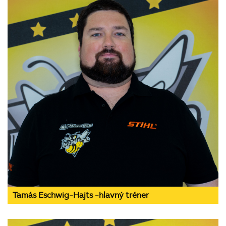
Tamás Eschwig-Hajts -hlavný tréner