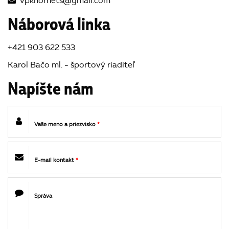
vpkhornets@gmail.com
Náborová linka
+421 903 622 533
Karol Bačo ml. - športový riaditeľ
Napíšte nám
Vaše meno a priezvisko
*
E-mail kontakt
*
Správa