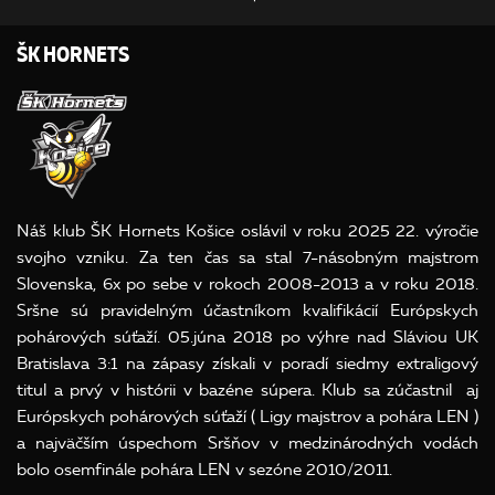
ŠK HORNETS
Náš klub ŠK Hornets Košice oslávil v roku 2025 22. výročie
svojho vzniku. Za ten čas sa stal 7-násobným majstrom
Slovenska, 6x po sebe v rokoch 2008-2013 a v roku 2018.
Sršne sú pravidelným účastníkom kvalifikácií Európskych
pohárových súťaží. 05.júna 2018 po výhre nad Sláviou UK
Bratislava 3:1 na zápasy získali v poradí siedmy extraligový
titul a prvý v histórii v bazéne súpera. Klub sa zúčastnil aj
Európskych pohárových súťaží ( Ligy majstrov a pohára LEN )
a najväčším úspechom Sršňov v medzinárodných vodách
bolo osemfinále pohára LEN v sezóne 2010/2011.