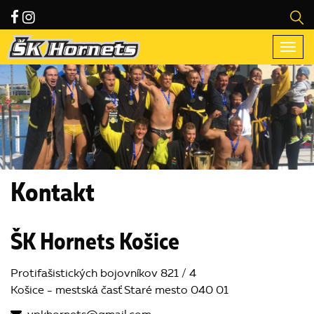
Togg
navi
Kontakt
ŠK Hornets Košice
Protifašistických bojovníkov 821 / 4
Košice - mestská časť Staré mesto 040 01