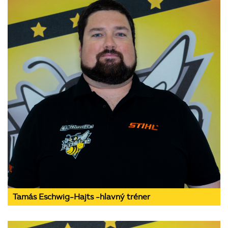
Tamás Eschwig-Hajts -hlavný tréner