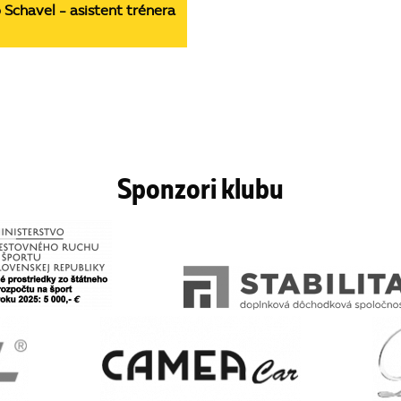
 Schavel - asistent trénera
Sponzori klubu