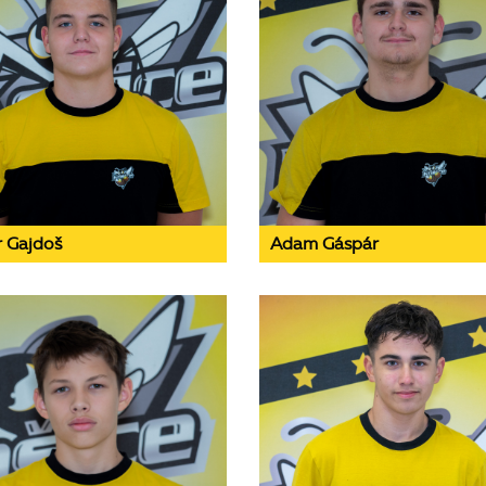
r Gajdoš
Adam Gáspár