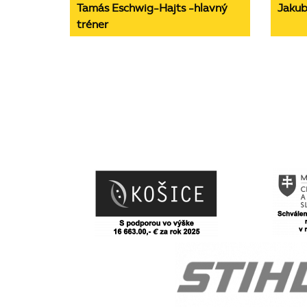
Tamás Eschwig-Hajts -hlavný
Jakub
tréner