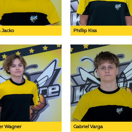
 Jacko
Phillip Kiss
er Wagner
Gabriel Varga