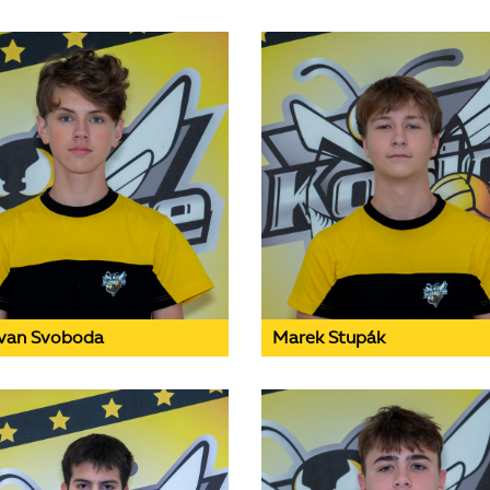
van Svoboda
Marek Stupák