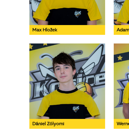
Max Hložek
Adam
Dániel Zólyomi
Wern