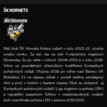
ŠK HORNETS
Náš klub ŠK Hornets Košice oslávil v roku 2025 22. výročie
svojho vzniku. Za ten čas sa stal 7-násobným majstrom
Slovenska, 6x po sebe v rokoch 2008-2013 a v roku 2018.
Sršne sú pravidelným účastníkom kvalifikácií Európskych
pohárových súťaží. 05.júna 2018 po výhre nad Sláviou UK
Bratislava 3:1 na zápasy získali v poradí siedmy extraligový
titul a prvý v histórii v bazéne súpera. Klub sa zúčastnil aj
Európskych pohárových súťaží ( Ligy majstrov a pohára LEN )
a najväčším úspechom Sršňov v medzinárodných vodách
bolo osemfinále pohára LEN v sezóne 2010/2011.