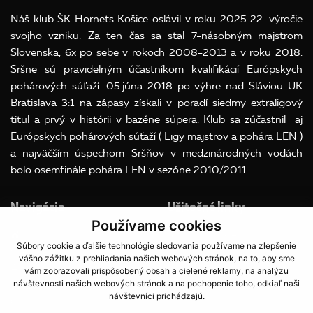
Náš klub ŠK Hornets Košice oslávil v roku 2025 22. výročie
svojho vzniku. Za ten čas sa stal 7-násobným majstrom
Slovenska, 6x po sebe v rokoch 2008-2013 a v roku 2018.
Sršne sú pravidelným účastníkom kvalifikácií Európskych
pohárových súťaží. 05.júna 2018 po výhre nad Sláviou UK
Bratislava 3:1 na zápasy získali v poradí siedmy extraligový
titul a prvý v histórii v bazéne súpera. Klub sa zúčastnil aj
Európskych pohárových súťaží ( Ligy majstrov a pohára LEN )
a najväčším úspechom Sršňov v medzinárodných vodách
bolo osemfinále pohára LEN v sezóne 2010/2011.
Navigácia
Užitočné linky
Používame cookies
Súbory Cookies
Súbory cookie a ďalšie technológie sledovania používame na zlepšenie
O klube
OOU
vášho zážitku z prehliadania našich webových stránok, na to, aby sme
A team
vám zobrazovali prispôsobený obsah a cielené reklamy, na analýzu
návštevnosti našich webových stránok a na pochopenie toho, odkiaľ naši
Družstvá
návštevníci prichádzajú.
Galéria