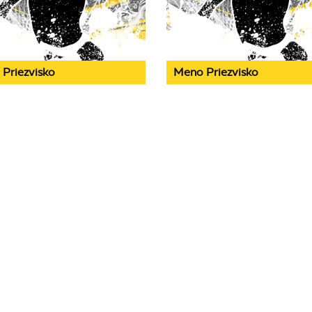
Priezvisko
Meno Priezvisko