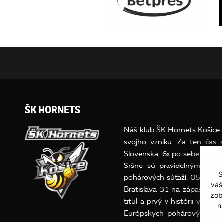
ŠK HORNETS
Náš klub ŠK Hornets Košice o
svojho vzniku. Za ten čas
Slovenska, 6x po sebe v ro
Sršne sú pravidelným účast
S
pohárových súťaží. 05.júna
váš
Bratislava 3:1 na zápasy získ
zob
titul a prvý v histórii v baz
n
Európskych pohárových súť