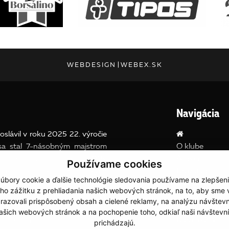
WEBDESIGN
|
WEBEX.SK
Navigácia
slávil v roku 2025 22. výročie
 sa stal 7-násobným majstrom
O klube
koch 2008-2013 a v roku 2018.
A team
Používame cookies
níkom kvalifikácií Európskych
Družstvá
úbory cookie a ďalšie technológie sledovania používame na zlepšen
 2018 po výhre nad Sláviou UK
Galéria
ho zážitku z prehliadania našich webových stránok, na to, aby sme
ali v poradí siedmy extraligový
Články
razovali prispôsobený obsah a cielené reklamy, na analýzu návštevn
éne súpera. Klub sa zúčastnil aj
DENNÉ TÁBO
ašich webových stránok a na pochopenie toho, odkiaľ naši návštevní
aží ( Ligy majstrov a pohára
Darujte 2%
prichádzajú.