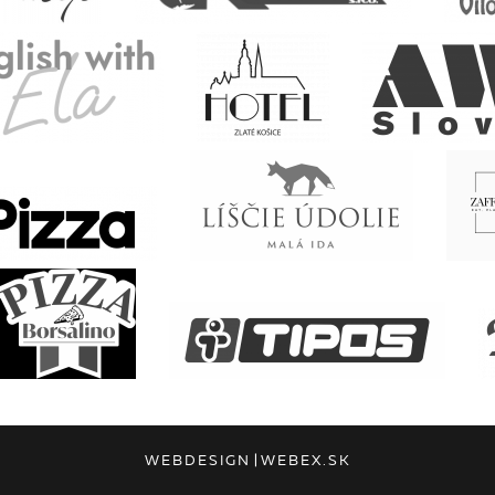
WEBDESIGN
|
WEBEX.SK