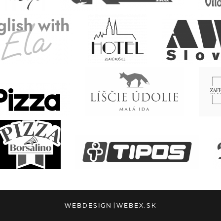
WEBDESIGN
|
WEBEX.SK