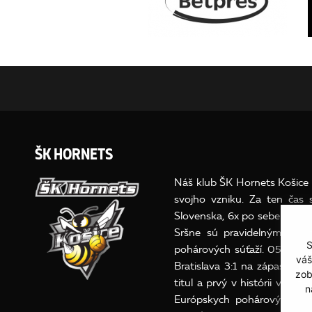
ŠK HORNETS
Náš klub ŠK Hornets Košice o
svojho vzniku. Za ten čas
Slovenska, 6x po sebe v ro
Sršne sú pravidelným účast
S
pohárových súťaží. 05.júna
váš
Bratislava 3:1 na zápasy získ
zob
titul a prvý v histórii v baz
n
Európskych pohárových súť