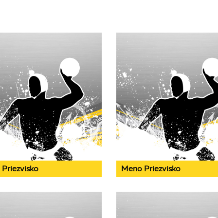
Priezvisko
Meno Priezvisko