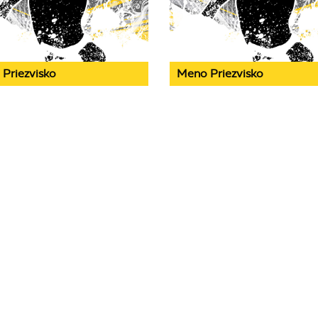
Priezvisko
Meno Priezvisko