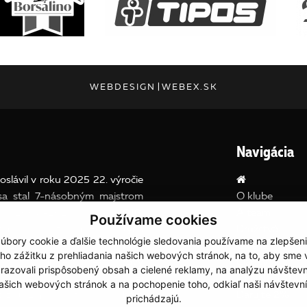
WEBDESIGN
|
WEBEX.SK
Navigácia
slávil v roku 2025 22. výročie
 sa stal 7-násobným majstrom
O klube
koch 2008-2013 a v roku 2018.
A team
Používame cookies
níkom kvalifikácií Európskych
Družstvá
úbory cookie a ďalšie technológie sledovania používame na zlepšen
 2018 po výhre nad Sláviou UK
Galéria
ho zážitku z prehliadania našich webových stránok, na to, aby sme
ali v poradí siedmy extraligový
Články
razovali prispôsobený obsah a cielené reklamy, na analýzu návštevn
éne súpera. Klub sa zúčastnil aj
DENNÉ TÁBO
ašich webových stránok a na pochopenie toho, odkiaľ naši návštevní
aží ( Ligy majstrov a pohára
Darujte 2%
prichádzajú.