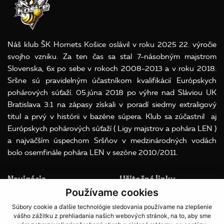
Náš klub ŠK Hornets Košice oslávil v roku 2025 22. výročie
svojho vzniku. Za ten čas sa stal 7-násobným majstrom
Slovenska, 6x po sebe v rokoch 2008-2013 a v roku 2018.
Sršne sú pravidelným účastníkom kvalifikácií Európskych
pohárových súťaží. 05.júna 2018 po výhre nad Sláviou UK
Bratislava 3:1 na zápasy získali v poradí siedmy extraligový
titul a prvý v histórii v bazéne súpera. Klub sa zúčastnil aj
Európskych pohárových súťaží ( Ligy majstrov a pohára LEN )
a najväčším úspechom Sršňov v medzinárodných vodách
bolo osemfinále pohára LEN v sezóne 2010/2011.
Navigácia
Užitočné linky
Používame cookies
Súbory Cookies
Súbory cookie a ďalšie technológie sledovania používame na zlepšenie
O klube
OOU
vášho zážitku z prehliadania našich webových stránok, na to, aby sme
A team