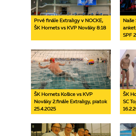
Prvé finále Extraligy v NOCKE,
Naše 
ŠK Hornets vs KVP Nováky 8:18
anket
SPF 
ŠK Hornets Košice vs KVP
ŠK Ho
Nováky 2.finále Extraligy, piatok
SC To
25.4.2025
16.2.