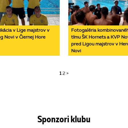
ikácia v Lige majstrov v
Fotogaléria kombinované
g Novi v Čiernej Hore
tímu ŠK Hornets a KVP No
pred Ligou majstrov v Her
Novi
1
2
>
Sponzori klubu