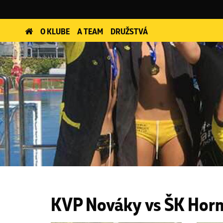
O KLUBE
A TEAM
DRUŽSTVÁ
KVP Nováky vs ŠK Hornet