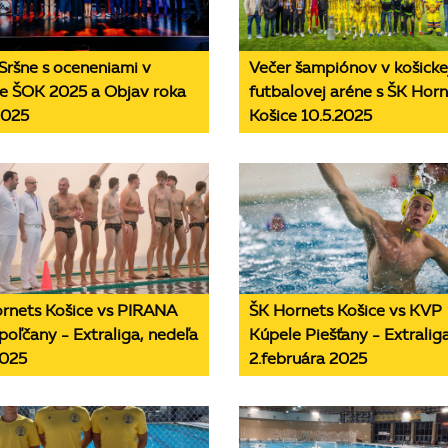
Sršne s oceneniami v
Večer šampiónov v košicke
e ŠOK 2025 a Objav roka
futbalovej aréne s ŠK Hor
2025
Košice 10.5.2025
rnets Košice vs PIRANA
ŠK Hornets Košice vs KVP
poľčany - Extraliga, nedeľa
Kúpele Piešťany - Extraliga
2025
2.februára 2025