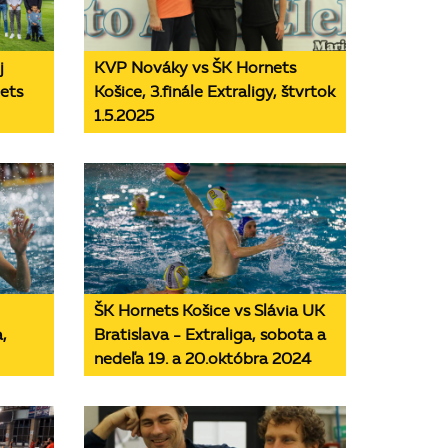
j
KVP Nováky vs ŠK Hornets
nets
Košice, 3.finále Extraligy, štvrtok
1.5.2025
ŠK Hornets Košice vs Slávia UK
,
Bratislava - Extraliga, sobota a
nedeľa 19. a 20.októbra 2024