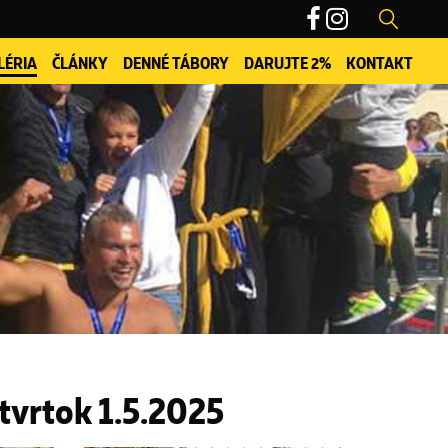
LÉRIA
ČLÁNKY
DENNÉ TÁBORY
DARUJTE 2%
KONTAKT
štvrtok 1.5.2025