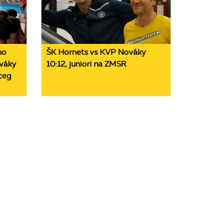
ho
ŠK Hornets vs KVP Nováky
váky
10:12, juniori na ZMSR
ceg