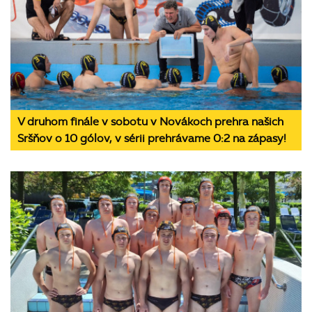
V druhom finále v sobotu v Novákoch prehra našich
Sršňov o 10 gólov, v sérii prehrávame 0:2 na zápasy!