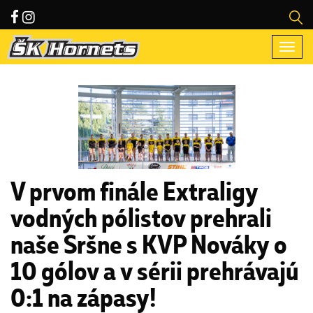
Togg
navi
V prvom finále Extraligy
vodných pólistov prehrali
naše Sršne s KVP Nováky o
10 gólov a v sérii prehrávajú
0:1 na zápasy!