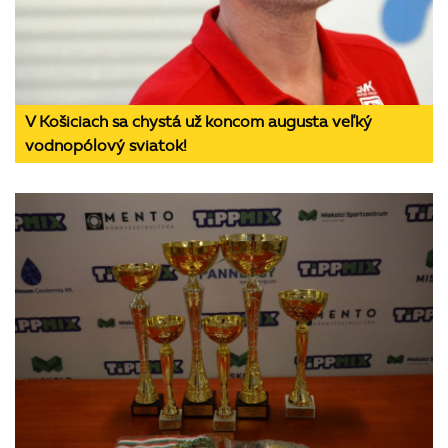
V Košiciach sa chystá už koncom augusta veľký
vodnopólový sviatok!