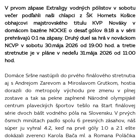
V prvom zápase Extraligy vodných pólistov v sobotu
večer podľahli naši chlapci z ŠK Hornets Košice
obhajcovi majstrovského titulu KVP Nováky v
domácom bazéne NOCKE o desať gólov 8:18 a v sérii
prehrávajú 0:1 na zápasy. Druhý duel sa hrá v nováckom
NCVP v sobotu 30.mája 2026 od 19:00 hod. a tretie
stretnutie je v pláne v nedeľu 31.mája 2026 od 11:00
hod.
Domáce Sršne nastúpili do prvého finálového stretnutia
aj s Andrejom Zarevom a Miroslavom Grutkom, hostia
dorazili do metropoly východu pre zmenu v plnej
zostave a tak sa pekne zaplnené Národné olympijské
centrum plaveckých športov tešilo na štart finálovej
série dvoch bášt vodného póla na Slovensku. V prvých
ôsmich minútach padlo spolu 6 presných zásahov, náš
súper ju vyhral 4:2, keď na prvé góly 1:0 a 2:1 ešte
dokázali zverenci Karola Bača ml. a Romana Poláčika