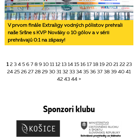
V prvom finále Extraligy vodných pólistov prehrali
naše Sršne s KVP Nováky o 10 gólov a v sérii
prehrávajú 0:1 na zápasy!
1
2
3
4
5
6
7
8
9
10
11
12
13
14
15
16
17
18
19
20
21
22
23
24
25
26
27
28
29
30
31
32
33
34
35
36
37
38
39
40
41
42
43
44
>
Sponzori klubu