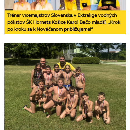
Tréner vicemajstrov Slovenska v Extralige vodných
pólistov ŠK Hornets Košice Karol Bačo mladší: ,,Krok
po kroku sa k Nováčanom približujeme!“