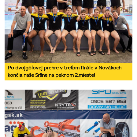
Po dvojgólovej prehre v treťom finále v Novákoch
končia naše Sršne na peknom 2.mieste!