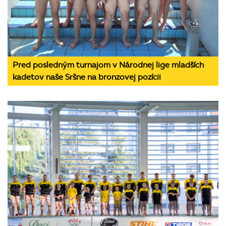
Pred posledným turnajom v Národnej lige mladších
kadetov naše Sršne na bronzovej pozícii