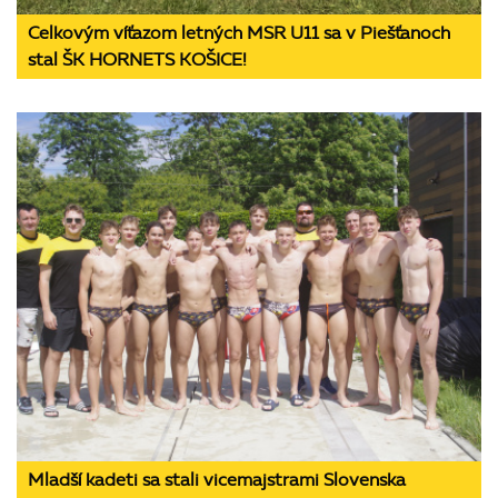
Celkovým víťazom letných MSR U11 sa v Piešťanoch
stal ŠK HORNETS KOŠICE!
Mladší kadeti sa stali vicemajstrami Slovenska