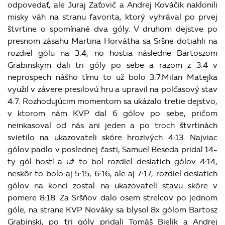
odpovedať, ale Juraj Zaťovič a Andrej Kováčik naklonili
misky váh na stranu favorita, ktorý vyhrával po prvej
štvrtine o spomínané dva góly. V druhom dejstve po
presnom zásahu Martina Horvátha sa Sršne dotiahli na
rozdiel gólu na 3:4, no hostia následne Bartoszom
Grabinskym dali tri góly po sebe a razom z 3:4 v
neprospech nášho tímu to už bolo 3:7.Milan Matejka
využil v závere presilovú hru a upravil na polčasový stav
4:7. Rozhodujúcim momentom sa ukázalo tretie dejstvo,
v ktorom nám KVP dal 6 gólov po sebe, pričom
neinkasoval od nás ani jeden a po troch štvrtinách
svietilo na ukazovateli skóre hrozivých 4:13. Najviac
gólov padlo v poslednej časti, Samuel Beseda pridal 14-
ty gól hostí a už to bol rozdiel desiatich gólov 4:14,
neskôr to bolo aj 5:15, 6:16, ale aj 7:17, rozdiel desiatich
gólov na konci zostal na ukazovateli stavu skóre v
pomere 8:18. Za Sršňov dalo osem strelcov po jednom
góle, na strane KVP Nováky sa blysol 8x gólom Bartosz
Grabinski, po tri góly pridali Tomáš Bielik a Andrej