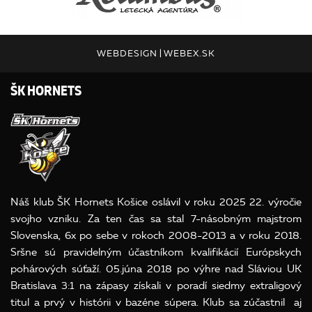
WEBDESIGN
|
WEBEX.SK
ŠK HORNETS
Náš klub ŠK Hornets Košice oslávil v roku 2025 22. výročie
svojho vzniku. Za ten čas sa stal 7-násobným majstrom
Slovenska, 6x po sebe v rokoch 2008-2013 a v roku 2018.
Sršne sú pravidelným účastníkom kvalifikácií Európskych
pohárových súťaží. 05.júna 2018 po výhre nad Sláviou UK
Bratislava 3:1 na zápasy získali v poradí siedmy extraligový
titul a prvý v histórii v bazéne súpera. Klub sa zúčastnil aj