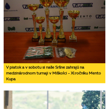
V piatok a v sobotu si naše Sršne zahrajú na
medzinárodnom turnaji v Miškolci - XI.ročníku Mento
Kupa