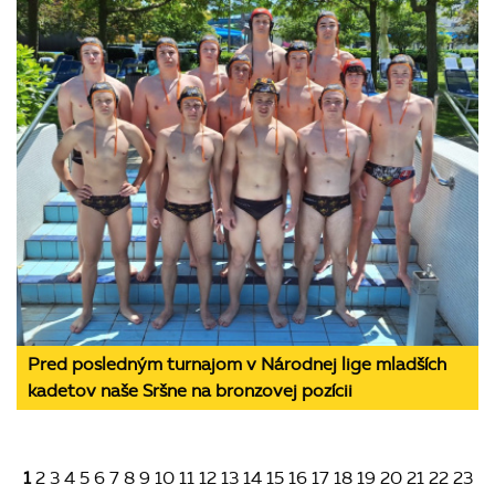
Pred posledným turnajom v Národnej lige mladších
kadetov naše Sršne na bronzovej pozícii
1
2
3
4
5
6
7
8
9
10
11
12
13
14
15
16
17
18
19
20
21
22
23