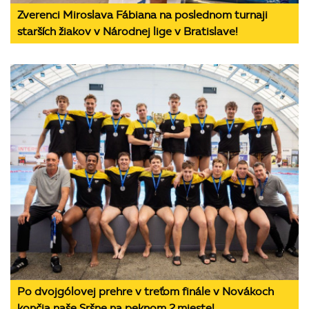
Zverenci Miroslava Fábiana na poslednom turnaji
starších žiakov v Národnej lige v Bratislave!
Po dvojgólovej prehre v treťom finále v Novákoch
končia naše Sršne na peknom 2.mieste!