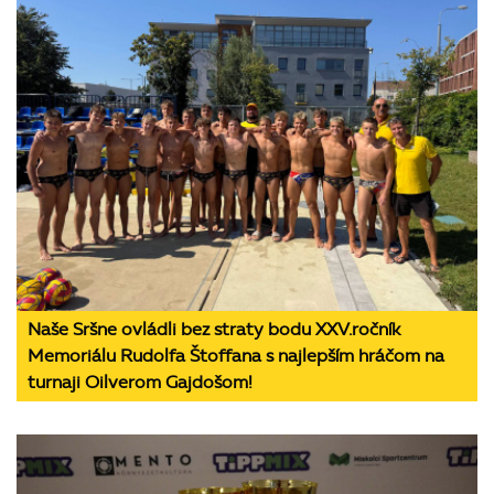
Naše Sršne ovládli bez straty bodu XXV.ročník
Memoriálu Rudolfa Štoffana s najlepším hráčom na
turnaji Oilverom Gajdošom!