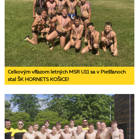
Celkovým víťazom letných MSR U11 sa v Piešťanoch
stal ŠK HORNETS KOŠICE!