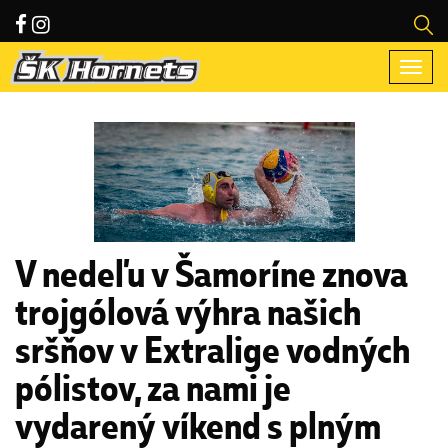
Togg
navi
V nedeľu v Šamoríne znova
trojgólová výhra našich
sršňov v Extralige vodných
pólistov, za nami je
vydarený víkend s plným