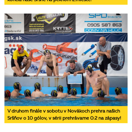
V druhom finále v sobotu v Novákoch prehra našich
Sršňov o 10 gólov, v sérii prehrávame 0:2 na zápasy!