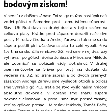
bodovým ziskom!
V nedeľu v ďalšom zápase Extraligy mužov nastúpili naši
vodní pólisti v Šamoríne proti tomu istému súperovi-
Slávii UK Bratislava na druhý duel a v tejto sezóne na
celkovo piaty. Krátko pred zápasom dorazili naše dve
posily Miroslav Grutka a Andrej Zareva a tak sme sa do
súpera pustili plní očakávania ako to celé vypáli. Prvá
štvrtina sa skončila remízovo 2:2, keď sme v nej dva razy
vyhrávali po góloch Borisa Juhásza a Miroslava Miklodu
ale ,,domáci" sa dokázali vždy dotiahnuť. V druhej
osemminútovke sa Slávia po prvý raz dostala do
vedenia na 3:2, no sršne zabrali a po dvoch presných
zásahoch Andreja Zarevu sme výsledok otočili a polčas
sme vyhrali o gól 4:3. Tretie dejstvo vyšlo našim hráčom
absolútne dokonale, v obrane sme snahu súpera
dokonale eliminovali a pridali sme štyri presné zásahy,
keď sa gólovo presadili Miroslav Mikloda, Tomáš Bačo,
Andrej Zareva a Miroslav Grutka a pred záverom sme