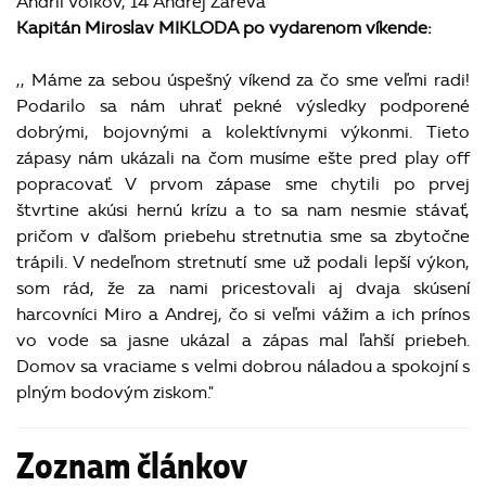
Andrii Volkov, 14 Andrej Zareva
Kapitán Miroslav MIKLODA po vydarenom víkende:
,, Máme za sebou úspešný víkend za čo sme veľmi radi!
Podarilo sa nám uhrať pekné výsledky podporené
dobrými, bojovnými a kolektívnymi výkonmi. Tieto
zápasy nám ukázali na čom musíme ešte pred play off
popracovať. V prvom zápase sme chytili po prvej
štvrtine akúsi hernú krízu a to sa nam nesmie stávať,
pričom v ďalšom priebehu stretnutia sme sa zbytočne
trápili. V nedeľnom stretnutí sme už podali lepší výkon,
som rád, že za nami pricestovali aj dvaja skúsení
harcovníci Miro a Andrej, čo si veľmi vážim a ich
prínos
vo vode sa jasne ukázal a zápas mal ľahší priebeh.
Domov sa vraciame s velmi dobrou náladou a spokojní s
plným bodovým ziskom."
Zoznam článkov