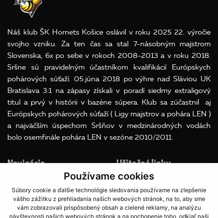
Náš klub ŠK Hornets Košice oslávil v roku 2025 22. výročie
svojho vzniku. Za ten čas sa stal 7-násobným majstrom
Slovenska, 6x po sebe v rokoch 2008-2013 a v roku 2018.
Sršne sú pravidelným účastníkom kvalifikácií Európskych
pohárových súťaží. 05.júna 2018 po výhre nad Sláviou UK
Bratislava 3:1 na zápasy získali v poradí siedmy extraligový
titul a prvý v histórii v bazéne súpera. Klub sa zúčastnil aj
Európskych pohárových súťaží ( Ligy majstrov a pohára LEN )
a najväčším úspechom Sršňov v medzinárodných vodách
bolo osemfinále pohára LEN v sezóne 2010/2011.
Navigácia
Užitočné linky
Používame cookies
Súbory Cookies
Súbory cookie a ďalšie technológie sledovania používame na zlepšenie
O klube
OOU
vášho zážitku z prehliadania našich webových stránok, na to, aby sme
A team
vám zobrazovali prispôsobený obsah a cielené reklamy, na analýzu
návštevnosti našich webových stránok a na pochopenie toho, odkiaľ naši
Družstvá