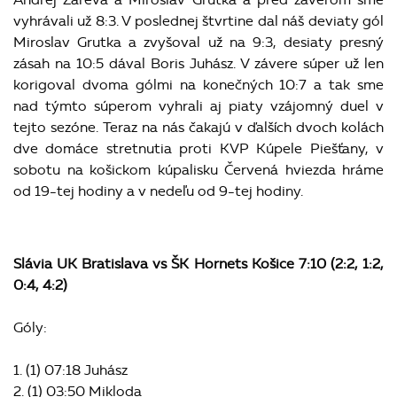
vyhrávali už 8:3. V poslednej štvrtine dal náš deviaty gól
Miroslav Grutka a zvyšoval už na 9:3, desiaty presný
zásah na 10:5 dával Boris Juhász. V závere súper už len
korigoval dvoma gólmi na konečných 10:7 a tak sme
nad týmto súperom vyhrali aj piaty vzájomný duel v
tejto sezóne. Teraz na nás čakajú v ďalších dvoch kolách
dve domáce stretnutia proti KVP Kúpele Piešťany, v
sobotu na košickom kúpalisku Červená hviezda hráme
od 19-tej hodiny a v nedeľu od 9-tej hodiny.
Slávia UK Bratislava vs ŠK Hornets Košice 7:10 (2:2, 1:2,
0:4, 4:2)
Góly:
1. (1) 07:18 Juhász
2. (1) 03:50 Mikloda