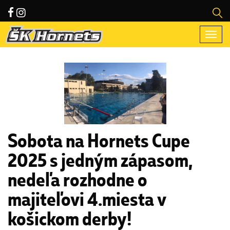
Togg
navi
Sobota na Hornets Cupe
2025 s jedným zápasom,
nedeľa rozhodne o
majiteľovi 4.miesta v
košickom derby!