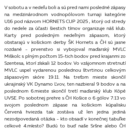
V sobotu a v nedeľu boli a sú pred nami posledné zápasy
na medzinárodnom vodnopólovom turnaji kategórie
U16 pod názvom HORNETS CUP 2025 , ktorý od stredy
do nedele za účasti šiestich tímov organizuje náš klub.
Karty pred posledným nedeľným zápasom, ktorý
obstarajú v košickom derby ŠK Hornets a ČH sú jasne
rozdané - prvenstvo si vybojoval maďarský MVLC
Miškolc s plným počtom 15-tich bodov pred krajanmi zo
Szentesa, ktorí získali 12 bodov. Vo vzájomnom stretnutí
MVLC uspel vydarenou poslednou štvrtinou celkovým
zápasovým skóre 19:11. Na treťom mieste skončil
ukrajinský VK Dynamo Ľvov, ten nazbieral 9 bodov a na
poslednom 6.mieste skončil tretí maďarský klub Kópé
UVSE. Po sobotnej prehre s ČH Košice o 6 gólov 7:13 vo
svojom poslednom zápase na košickom kúpalisku
Červená hviezda tak zostáva už len jedna jediná
nezodpovedaná otázka - kto obsadí v konečnej tabuľke
celkové 4.míesto? Budú to buď naše Sršne alebo ČH