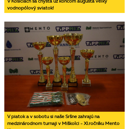
V Košiciach sa chystá už koncom augusta veľký
vodnopólový sviatok!
V piatok a v sobotu si naše Sršne zahrajú na
medzinárodnom turnaji v Miškolci - XI.ročníku Mento