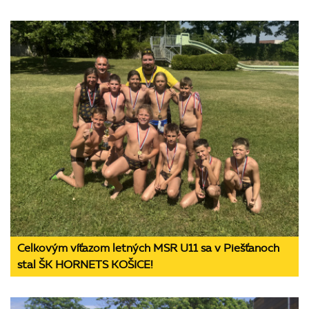
Celkovým víťazom letných MSR U11 sa v Piešťanoch
stal ŠK HORNETS KOŠICE!