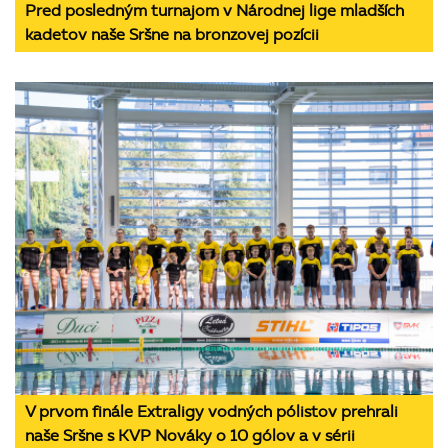
Pred posledným turnajom v Národnej lige mladších
kadetov naše Sršne na bronzovej pozícii
V prvom finále Extraligy vodných pólistov prehrali
naše Sršne s KVP Nováky o 10 gólov a v sérii