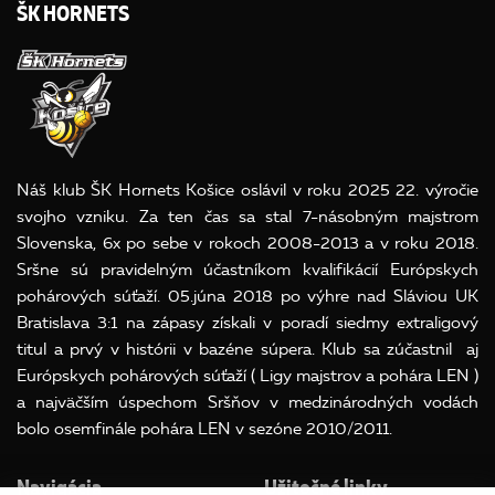
ŠK HORNETS
Náš klub ŠK Hornets Košice oslávil v roku 2025 22. výročie
svojho vzniku. Za ten čas sa stal 7-násobným majstrom
Slovenska, 6x po sebe v rokoch 2008-2013 a v roku 2018.
Sršne sú pravidelným účastníkom kvalifikácií Európskych
pohárových súťaží. 05.júna 2018 po výhre nad Sláviou UK
Bratislava 3:1 na zápasy získali v poradí siedmy extraligový
titul a prvý v histórii v bazéne súpera. Klub sa zúčastnil aj
Európskych pohárových súťaží ( Ligy majstrov a pohára LEN )
a najväčším úspechom Sršňov v medzinárodných vodách
bolo osemfinále pohára LEN v sezóne 2010/2011.
Navigácia
Užitočné linky