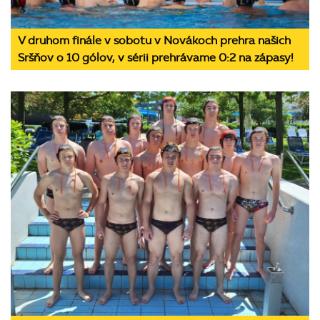
V druhom finále v sobotu v Novákoch prehra našich
Sršňov o 10 gólov, v sérii prehrávame 0:2 na zápasy!