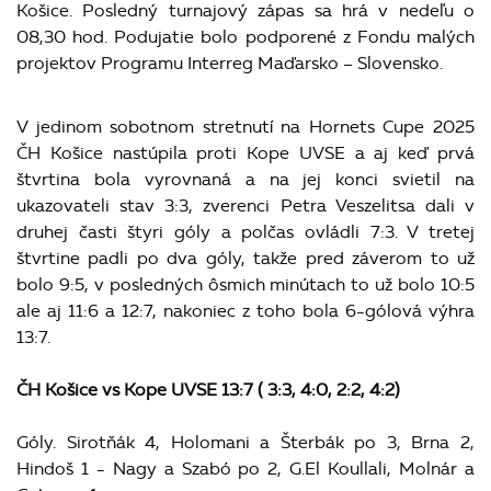
Košice. Posledný turnajový zápas sa hrá v nedeľu o
08,30 hod. Podujatie bolo podporené z Fondu malých
projektov Programu Interreg Maďarsko – Slovensko.
V jedinom sobotnom stretnutí na Hornets Cupe 2025
ČH Košice nastúpila proti Kope UVSE a aj keď prvá
štvrtina bola vyrovnaná a na jej konci svietil na
ukazovateli stav 3:3, zverenci Petra Veszelitsa dali v
druhej časti štyri góly a polčas ovládli 7:3. V tretej
štvrtine padli po dva góly, takže pred záverom to už
bolo 9:5, v posledných ôsmich minútach to už bolo 10:5
ale aj 11:6 a 12:7, nakoniec z toho bola 6-gólová výhra
13:7.
ČH Košice vs Kope UVSE 13:7 ( 3:3, 4:0, 2:2, 4:2)
Góly. Sirotňák 4, Holomani a Šterbák po 3, Brna 2,
Hindoš 1 - Nagy a Szabó po 2, G.El Koullali, Molnár a