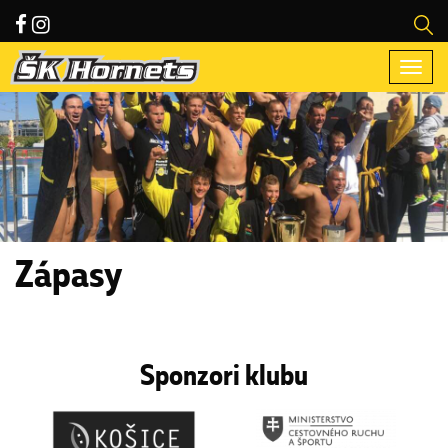
Togg
navi
Zápasy
Sponzori klubu