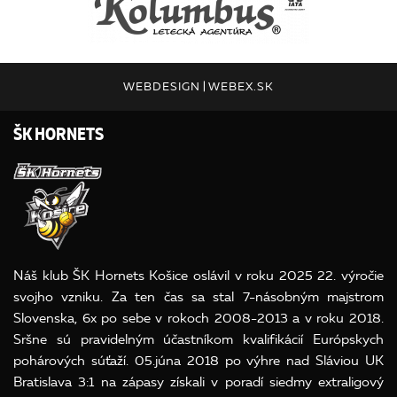
WEBDESIGN
|
WEBEX.SK
ŠK HORNETS
Náš klub ŠK Hornets Košice oslávil v roku 2025 22. výročie
svojho vzniku. Za ten čas sa stal 7-násobným majstrom
Slovenska, 6x po sebe v rokoch 2008-2013 a v roku 2018.
Sršne sú pravidelným účastníkom kvalifikácií Európskych
pohárových súťaží. 05.júna 2018 po výhre nad Sláviou UK
Bratislava 3:1 na zápasy získali v poradí siedmy extraligový