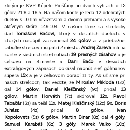
ktorým je KVP Kúpele Piešťany po dvoch výhrach o 13
gólov 21:8 a 18:5. Na našom konte je teda 12 odohratých
duelov s 10-timi víťazstvami a dvoma prehrami a s vysoko
V našom tíme sa strelecky
aktívnym skóre 149:104.
darí
Tomášovi Bačovi,
ktorý v desiatich dueloch, v
ktorých nastúpil zaznamenal
24 gólov
a v priebežnej
tabuľke strelcov mu patrí 2.miesto,
Andrej Zareva
má na
konte v siedmich stretnutiach
19 presných zásahov
a je
celkovo na 4.mieste a
Dani Bačo
v desiatich
extraligových zápasoch dokázal napnúť sieť gólmanov
súpera
15x
a je v celkovom poradí 11-ty. Ak už sme pri
našich strelcoch, tak vedzte, že
Miroslav Mikloda
(12z)
dal
14 gólov
,
Daniel Kleščinský
(9z) pridal
13
gólov,
Martin Horváth
(7z) skóroval
12x
,
Pavol
Tabačár
(8z) sa tešil
11x
,
Matej Kleščinský
(12z)
9x, Boris
Juhász
(4z) pridal
8 gólov
,
Ivan
Kopolovets
(5z)
6 gólov
,
Martin Binar
(8z) dal
4 góly,
Samuel Karabáš
(6z)
3 góly, Marek Valko
(10z)