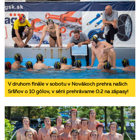
V druhom finále v sobotu v Novákoch prehra našich
Sršňov o 10 gólov, v sérii prehrávame 0:2 na zápasy!