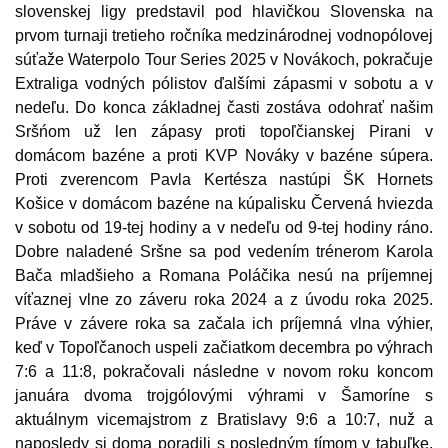
slovenskej ligy predstavil pod hlavičkou Slovenska na
prvom turnaji tretieho ročníka medzinárodnej vodnopólovej
súťaže Waterpolo Tour Series 2025 v Novákoch, pokračuje
Extraliga vodných pólistov ďalšími zápasmi v sobotu a v
nedeľu. Do konca základnej časti zostáva odohrať našim
Sršńom už len zápasy proti topoľčianskej Pirani v
domácom bazéne a proti KVP Nováky v bazéne súpera.
Proti zverencom Pavla Kertésza nastúpi ŠK Hornets
Košice v domácom bazéne na kúpalisku Červená hviezda
v sobotu od 19-tej hodiny a v nedeľu od 9-tej hodiny ráno.
Dobre naladené Sršne sa pod vedením trénerom Karola
Bača mladšieho a Romana Poláčika nesú na príjemnej
víťaznej vlne zo záveru roka 2024 a z úvodu roka 2025.
Práve v závere roka sa začala ich príjemná vlna výhier,
keď v Topoľčanoch uspeli začiatkom decembra po výhrach
7:6 a 11:8, pokračovali následne v novom roku koncom
januára dvoma trojgólovými výhrami v Šamoríne s
aktuálnym vicemajstrom z Bratislavy 9:6 a 10:7, nuž a
naposledy si doma poradili s posledným tímom v tabuľke,