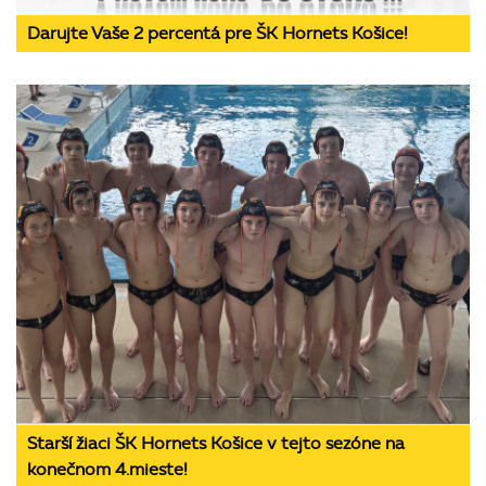
Darujte Vaše 2 percentá pre ŠK Hornets Košice!
Starší žiaci ŠK Hornets Košice v tejto sezóne na
konečnom 4.mieste!