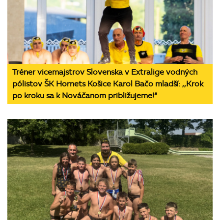
Tréner vicemajstrov Slovenska v Extralige vodných
pólistov ŠK Hornets Košice Karol Bačo mladší: ,,Krok
po kroku sa k Nováčanom približujeme!“