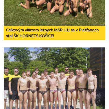
Celkovým víťazom letných MSR U11 sa v Piešťanoch
stal ŠK HORNETS KOŠICE!