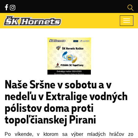
Togg
navi
Naše Sršne v sobotu a v
nedeľu v Extralige vodných
pólistov doma proti
topoľčianskej Pirani
Po víkende, v ktorom sa výber mladých hráčov zo