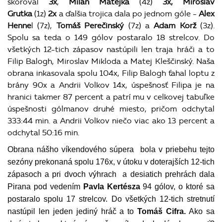
skóroval
3x
,
Milan Matejka
(4z)
3x,
Miroslav
Grutka
(1z)
2x
a ďalšia trojica dala po jednom góle -
Alex
Henne
l (7z),
Tomáš Perečinský
(7z) a
Adam Korž
(3z).
Spolu sa teda o 149 gólov postaralo 18 strelcov. Do
všetkých 12-tich zápasov nastúpili len traja hráči a to
Filip Balogh, Miroslav Mikloda a Matej Kleščinský. Naša
obrana inkasovala spolu 104x, Filip Balogh ťahal loptu z
brány 90x a Andrii Volkov 14x, úspešnosť Filipa je na
hranici takmer 87 percent a patrí mu v celkovej tabuľke
úspešnosti gólmanov druhé miesto, pričom odchytal
333:44 min. a Andrii Volkov niečo viac ako 13 percent a
odchytal 50:16 min.
Obrana nášho víkendového súpera bola v priebehu tejto
sezóny prekonaná spolu 176x, v útoku v doterajších 12-tich
zápasoch a pri dvoch výhrach a desiatich prehrách dala
Pirana pod vedením
Pavla Kertésza
94 gólov, o ktoré sa
postaralo spolu 17 strelcov. Do všetkých 12-tich stretnutí
nastúpil len jeden jediný hráč a to
Tomáš Cifra.
Ako sa