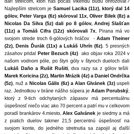
darí strelcom, ktorí nás počas víkendu budú ohrozovať?
Najlepším strelcom je
Samuel Lacika (11z), ktorý dal 14
gólov, Peter Varga (6z) skóroval 11x, Oliver Bilek (8z) a
Nicolas Da Silva (5z) dali po 8 gólov, Andrej Slašťan
(11z) a Tomáš Cifra (12z) skórovali 7x
, Pirana má vo
svojom strede troch 6-gólových hráčov -
Adam Theiner
(2z), Denis Ďurák (11x) a Lukáš Uhrín (6z)
. 5 presných
zásahov pridal
Peter Bezuch (4z)
ako objav roka 2024 v
našom vodnom póle, po štyri góly v štyroch dueloch dali
Lukáš Daňo a Rušit Rušiti
, dva razy sa z gólov tešili
Marek Koricina (2z), Martin Mrázik (4z) a Daniel Ondrčka
(5z)
, nuž a
Nicolas Gális (6z) a Alan Glvánek (3z)
uspeli
raz. Jednotkou v bráne nášho súpera je
Adam Porubský
,
ktorý z 9-tich odchytaných zápasov má percentuálnu
úspešnosť niečo viac ako 70 percent a patrí mu v celkovom
poradí brankárov 4.miesto,
Alex Galvánek
je siedmy a má
z piatich duelov takmer 21,5 percentnú úspešnosť na
svojom konte, do jedného stretnutia sa zapojil aj ďalší