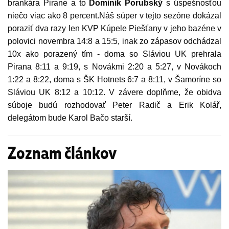
brankára Pirane a to
Dominik Porubský
s úspešnosťou
niečo viac ako 8 percent.Náš súper v tejto sezóne dokázal
poraziť dva razy len KVP Kúpele Piešťany v jeho bazéne v
polovici novembra 14:8 a 15:5, inak zo zápasov odchádzal
10x ako porazený tím - doma so Sláviou UK prehrala
Pirana 8:11 a 9:19, s Novákmi 2:20 a 5:27, v Novákoch
1:22 a 8:22, doma s ŠK Hotnets 6:7 a 8:11, v Šamoríne so
Sláviou UK 8:12 a 10:12. V závere doplňme, že obidva
s
úboje budú rozhodovať Peter Radič a Erik Kolář,
delegátom bude Karol Bačo starší.
Zoznam článkov