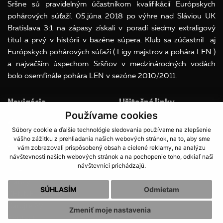
Sršne sú pravidelným účastníkom kvalifikácií Európskych
pohárových súťaží. 05.júna 2018 po výhre nad Sláviou UK
Bratislava 3:1 na zápasy získali v poradí siedmy extraligový
titul a prvý v histórii v bazéne súpera. Klub sa zúčastnil aj
Európskych pohárových súťaží ( Ligy majstrov a pohára LEN )
a najväčším úspechom Sršňov v medzinárodných vodách
bolo osemfinále pohára LEN v sezóne 2010/2011.
Navigácia
Užitočné linky
Používame cookies
Súbory Cookies
Súbory cookie a ďalšie technológie sledovania používame na zlepšenie
O klube
OOU
vášho zážitku z prehliadania našich webových stránok, na to, aby sme
A team
vám zobrazovali prispôsobený obsah a cielené reklamy, na analýzu
návštevnosti našich webových stránok a na pochopenie toho, odkiaľ naši
Družstvá
návštevníci prichádzajú.
Galéria
Články
SÚHLASÍM
Odmietam
DENNÉ TÁBORY
Darujte 2%
Zmeniť moje nastavenia
Kontakt