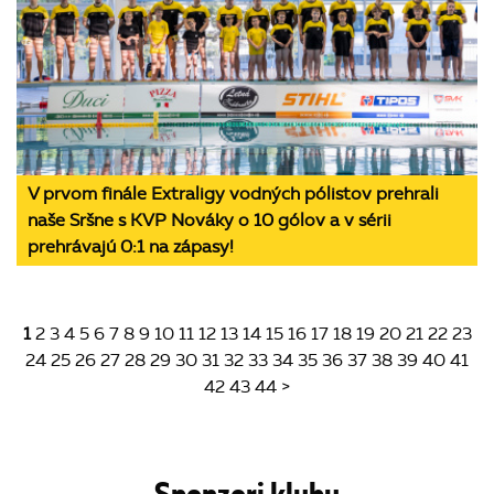
V prvom finále Extraligy vodných pólistov prehrali
naše Sršne s KVP Nováky o 10 gólov a v sérii
prehrávajú 0:1 na zápasy!
1
2
3
4
5
6
7
8
9
10
11
12
13
14
15
16
17
18
19
20
21
22
23
24
25
26
27
28
29
30
31
32
33
34
35
36
37
38
39
40
41
42
43
44
>