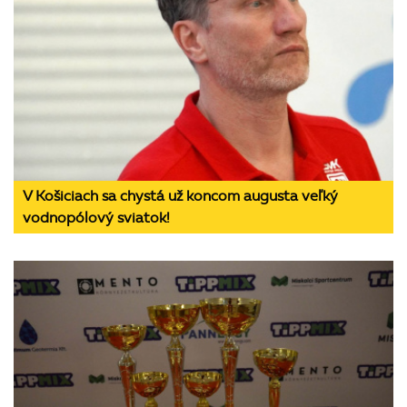
V Košiciach sa chystá už koncom augusta veľký
vodnopólový sviatok!