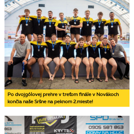
Po dvojgólovej prehre v treťom finále v Novákoch
končia naše Sršne na peknom 2.mieste!