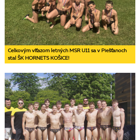
Celkovým víťazom letných MSR U11 sa v Piešťanoch
stal ŠK HORNETS KOŠICE!