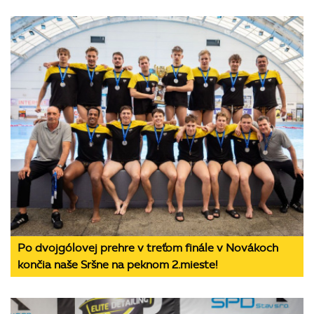
Po dvojgólovej prehre v treťom finále v Novákoch
končia naše Sršne na peknom 2.mieste!