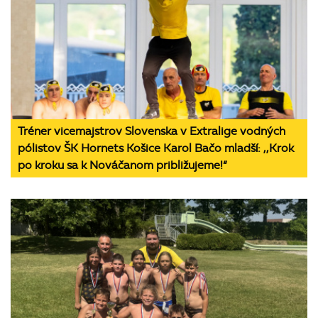
Tréner vicemajstrov Slovenska v Extralige vodných
pólistov ŠK Hornets Košice Karol Bačo mladší: ,,Krok
po kroku sa k Nováčanom približujeme!“