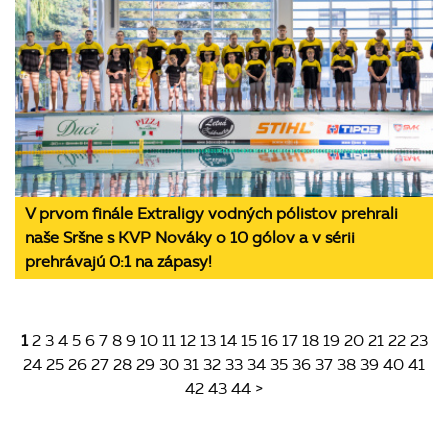
V prvom finále Extraligy vodných pólistov prehrali
naše Sršne s KVP Nováky o 10 gólov a v sérii
prehrávajú 0:1 na zápasy!
1
2
3
4
5
6
7
8
9
10
11
12
13
14
15
16
17
18
19
20
21
22
23
24
25
26
27
28
29
30
31
32
33
34
35
36
37
38
39
40
41
42
43
44
>