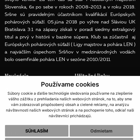
Slovenska, 6x po sebe v rokoch 2008-2013 a v roku 2018.
Sršne sú pravidelným účastníkom kvalifikácií Európskych
pohárových súťaží. 05.júna 2018 po výhre nad Sláviou UK
Bratislava 3:1 na zápasy získali v poradí siedmy extraligový
titul a prvý v histórii v bazéne súpera. Klub sa zúčastnil aj
Európskych pohárových súťaží ( Ligy majstrov a pohára LEN )
a najväčším úspechom Sršňov v medzinárodných vodách
bolo osemfinále pohára LEN v sezóne 2010/2011.
Navigácia
Užitočné linky
Používame cookies
Súbory Cookies
Súbory cookie a ďalšie technológie sledovania používame na zlepšenie
O klube
OOU
vášho zážitku z prehliadania našich webových stránok, na to, aby sme
A team
vám zobrazovali prispôsobený obsah a cielené reklamy, na analýzu
návštevnosti našich webových stránok a na pochopenie toho, odkiaľ naši
Družstvá
návštevníci prichádzajú.
Galéria
Články
SÚHLASÍM
Odmietam
DENNÉ TÁBORY