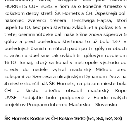
HORNETS CUP 2025. V ňom sa o konečné 4.miesto v
košickom derby stretli ŠK Hornets a ČH. Úspešnejší boli
nakoniec zverenci trénera T.Eschwiga-Hajtsa, ktorí
uspeli 16:10, keď prvú štvrtinu zvládli 5:1 a polčas 8:5. V
tretej osemminútovke dali naše Sršne znova súperovi 5
gólov a pred poslednou štvrtinou to už bolo 13:7. V
posledných ôsmich minútach padli po tri góly na oboch
stranách a duel sme tak ovládli 6- gólovým rozdielom
16:10. Turnaj, ktorý sa konal v metropole východu od
stredy do nedele vyhral maďarský Miškolc pred
kolegami zo Szentesa a ukrajinským Dynamom Ľvov, na
4.mieste skončil náš ŠK Hornets, na piatom mieste bola
ČH a šiestu priečku obsadil maďarský Kope
UVSE. Podujatie bolo podporené z Fondu malých
projektov Programu Interreg Maďarsko – Slovensko.
ŠK Hornets Košice vs ČH Košice 16:10 (5:1, 3:4, 5:2, 3:3)