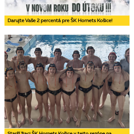
Darujte Vaše 2 percentá pre ŠK Hornets Košice!
Starší žiaci ŠK Hornets Košice v tejto sezóne na