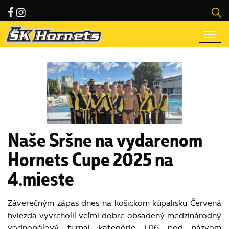
Togg
navi
Naše Sršne na vydarenom
Hornets Cupe 2025 na
4.mieste
Záverečným zápas dnes na košickom kúpalisku Červená
hviezda vyvrcholil veľmi dobre obsadený medzinárodný
vodnopólový turnaj kategórie U16 pod názvom