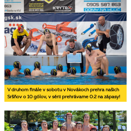
V druhom finále v sobotu v Novákoch prehra našich
Sršňov o 10 gólov, v sérii prehrávame 0:2 na zápasy!