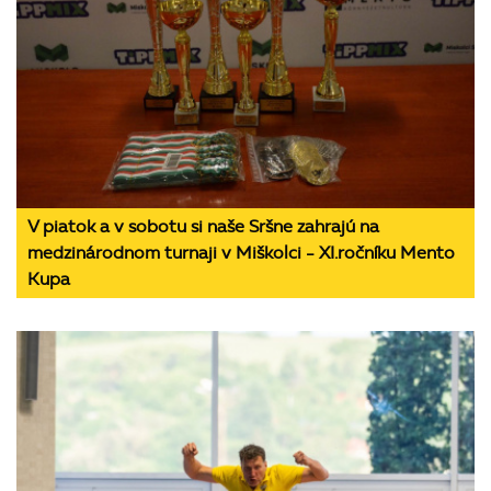
V piatok a v sobotu si naše Sršne zahrajú na
medzinárodnom turnaji v Miškolci - XI.ročníku Mento
Kupa