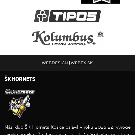
WEBDESIGN
|
WEBEX.SK
ŠK HORNETS
Náš klub ŠK Hornets Košice oslávil v roku 2025 22. výročie
svojho vzniku. Za ten čas sa stal 7-násobným majstrom