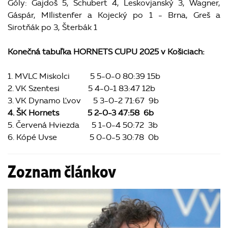
Góly: Gajdoš 5, Schubert 4, Leskovjanský 3, Wagner,
Gáspár, MIlistenfer a Kojecký po 1 - Brna, Greš a
Sirotňák po 3, Šterbák 1
Konečná tabuľka HORNETS CUPU 2025 v Košiciach:
1. MVLC Miskolci 5 5-0-0 80:39 15b
2. VK Szentesi 5 4-0-1 83:47 12b
3. VK Dynamo Ľvov 5 3-0-2 71:67 9b
4. ŠK Hornets 5 2-0-3 47:58 6b
5. Červená Hviezda 5 1-0-4 50:72 3b
6. Kópé Uvse 5 0-0-5 30:78 0b
Zoznam článkov