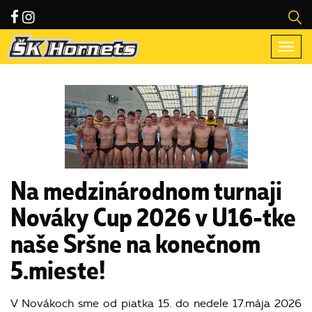
Togg
navi
Na medzinárodnom turnaji
Nováky Cup 2026 v U16-tke
naše Sršne na konečnom
5.mieste!
V Novákoch sme od piatka 15. do nedele 17.mája 2026