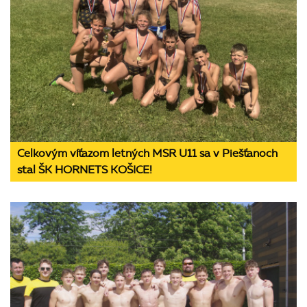
Celkovým víťazom letných MSR U11 sa v Piešťanoch
stal ŠK HORNETS KOŠICE!