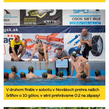
V druhom finále v sobotu v Novákoch prehra našich
Sršňov o 10 gólov, v sérii prehrávame 0:2 na zápasy!