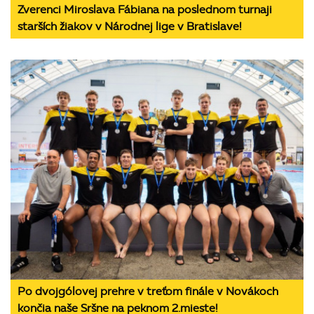
Zverenci Miroslava Fábiana na poslednom turnaji
starších žiakov v Národnej lige v Bratislave!
Po dvojgólovej prehre v treťom finále v Novákoch
končia naše Sršne na peknom 2.mieste!