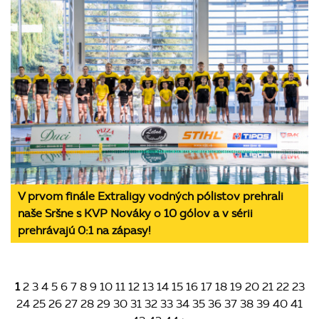
V prvom finále Extraligy vodných pólistov prehrali
naše Sršne s KVP Nováky o 10 gólov a v sérii
prehrávajú 0:1 na zápasy!
1
2
3
4
5
6
7
8
9
10
11
12
13
14
15
16
17
18
19
20
21
22
23
24
25
26
27
28
29
30
31
32
33
34
35
36
37
38
39
40
41