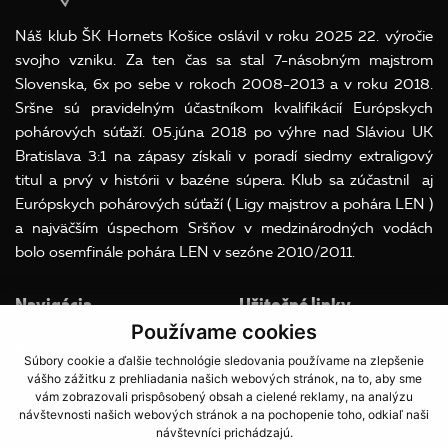
Náš klub ŠK Hornets Košice oslávil v roku 2025 22. výročie
svojho vzniku. Za ten čas sa stal 7-násobným majstrom
Slovenska, 6x po sebe v rokoch 2008-2013 a v roku 2018.
Sršne sú pravidelným účastníkom kvalifikácií Európskych
pohárových súťaží. 05.júna 2018 po výhre nad Sláviou UK
Bratislava 3:1 na zápasy získali v poradí siedmy extraligový
titul a prvý v histórii v bazéne súpera. Klub sa zúčastnil aj
Európskych pohárových súťaží ( Ligy majstrov a pohára LEN )
a najväčším úspechom Sršňov v medzinárodných vodách
bolo osemfinále pohára LEN v sezóne 2010/2011.
Navigácia
Užitočné linky
Používame cookies
Súbory Cookies
Súbory cookie a ďalšie technológie sledovania používame na zlepšenie
O klube
OOU
vášho zážitku z prehliadania našich webových stránok, na to, aby sme
A team
vám zobrazovali prispôsobený obsah a cielené reklamy, na analýzu
návštevnosti našich webových stránok a na pochopenie toho, odkiaľ naši
Družstvá
návštevníci prichádzajú.
Galéria