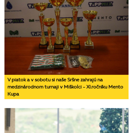
V piatok a v sobotu si naše Sršne zahrajú na
medzinárodnom turnaji v Miškolci - XI.ročníku Mento
Kupa