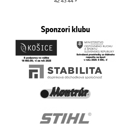
42
43
44
>
Sponzori klubu