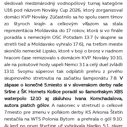
sledovali medzinárodný vodnopólový turnaj kategórie
U16 pod názvom Nováky Cup 2026, ktorý zorganizoval
domáci KVP Nováky. Zúčastnilo sa ho spolu osem tímov
zo štyroch krajín a celkovým víťazom sa stala
reprezentácia Moldavska do 17 rokov, ktorá si vo finále
poradila s nemeckým OSC Potsdam 13:7 (v skupine sa
stretli tiež a Moldavsko vyhralo 17:6), na treťom mieste
skončilo nemecké Lipsko, ktoré v boji o bronz v riadnom
hracom čase remizovalo s domácim KVP Nováky 10:10,
ale na pokutové hody uspeli Nemci 3:1 a celý duel zvládli
13:11. Svojmu súperovi tak odplatili prehru z prvého
skupinového stretnutia na začiatku šampionátu 7:8.
V
zápase o konečné 5.miesto si v slovenskom derby naše
Sršne z ŠK Hornets Košice poradil so šamorínskym XBS
waterpolo 12:10 aj zásluhou Ivana Komchadalova,
autora piatich gólov.
A nakoniec v stretnutí o celkové
7.miesto pre zmenu v poľskom derby KS Arkonia Štetín
nestačila na WTS Polonia Bytom a prehrala o gól 9:10.
Aj keď po prvej štvrtine už vyhrávala hladko 5:1, záver