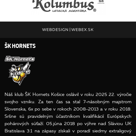
WEBDESIGN
|
WEBEX.SK
ŠK HORNETS
Náš klub ŠK Hornets Košice oslávil v roku 2025 22. výročie
svojho vzniku. Za ten čas sa stal 7-násobným majstrom
Slovenska, 6x po sebe v rokoch 2008-2013 a v roku 2018.
Sršne sú pravidelným účastníkom kvalifikácií Európskych
pohárových súťaží. 05.júna 2018 po výhre nad Sláviou UK
Bratislava 3:1 na zápasy získali v poradí siedmy extraligový