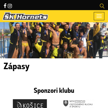
Togg
navi
Zápasy
Sponzori klubu